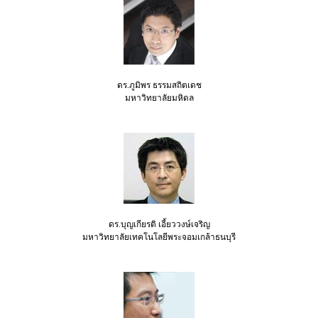
ดร.ภูมิพร ธรรมสถิตเดช
มหาวิทยาลัยมหิดล
ดร.บุญเกียรติ เอี้ยววงษ์เจริญ
มหาวิทยาลัยเทคโนโลยีพระจอมเกล้าธนบุรี