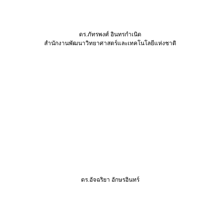
ดร.ภัทรพงศ์ อินทรกำเนิด
สำนักงานพัฒนาวิทยาศาสตร์และเทคโนโลยีแห่งชาติ
ดร.อัจฉริยา อักษรอินทร์
ศูนย์เทคโนโลยีอิเล็กทรอนิคส์และคอมพิวเตอร์แห่งชาติ
@ Copyright 2017 All Rights Reserved. thaitima.com
Powered by
MakeWebEasy.com