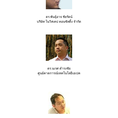
ดร.พันธุ์อาจ ชัยรัตน์
บริษัท โนวิสเคป คอนซัลติ้ง จำกัด
ดร.นเรศ ดำรงชัย
ศูนย์คาดการณ์เทคโนโลยีเอเปค