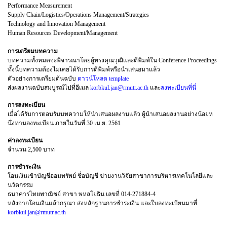
Performance Measurement
Supply Chain/Logistics/Operations Management/Strategies
Technology and Innovation Management
Human Resources Development/Management
การเตรียมบทความ
บทความทั้งหมดจะพิจารณาโดยผู้ทรงคุณวุฒิและตีพิมพ์ใน Conference Proceedings
ทั้งนี้บทความต้องไม่เคยได้รับการตีพิมพ์หรือนำเสนอมาแล้ว
ตัวอย่างการเตรียมต้นฉบับ
ดาวน์โหลด template
ส่งผลงานฉบับสมบูรณ์ไปที่อีเมล
korbkul.jan@rmutr.ac.th
และ
ลงทะเบียนที่นี่
การลงทะเบียน
​เมื่อได้รับการตอบรับบทความให้นำเสนอผลงานแล้ว ผู้นำเสนอผลงานอย่างน้อยห
นึ่งท่านลงทะเบียน ภายในวันที่ 30 เม.ย. 2561
ค่าลงทะเบียน
จำนวน 2,500 บาท
การชําระเงิน
โอนเงินเข้าบัญชีออมทรัพย์ ชื่อบัญชี ข่ายงานวิจัยสาขาการบริหารเทคโนโลยีและ
นวัตกรรม
ธนาคารไทยพาณิชย์ สาขา พหลโยธิน เลขที่ 014-271884-4
หลังจากโอนเงินแล้วกรุณา ส่งหลักฐานการชําระเงิน และใบลงทะเบียนมาที่
korbkul.jan@rmutr.ac.th